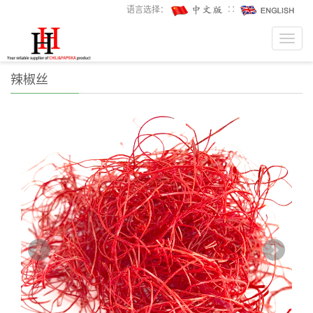
语言选择：
∷
Toggl
navig
辣椒丝