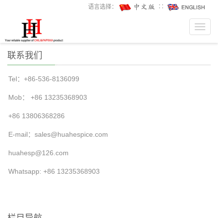
语言选择：
∷
Toggl
navig
联系我们
Tel：+86-536-8136099
Mob： +86 13235368903
+86 13806368286
E-mail：
sales@huahespice.com
huahesp@126.com
Whatsapp: +86 13235368903