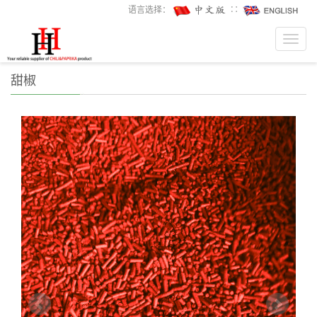
语言选择：
∷
Toggl
navig
甜椒