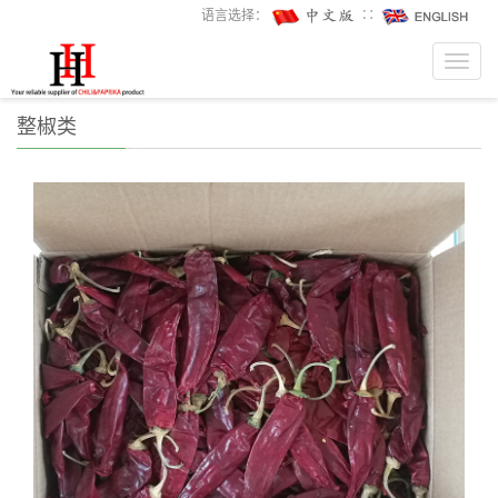
语言选择：
∷
Toggl
navig
整椒类